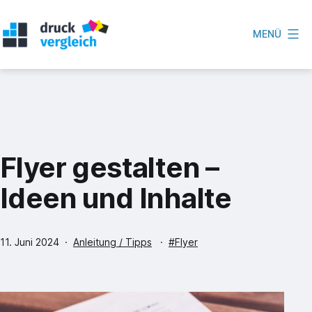
Zum
Inhalt
MENÜ
springen
Druckvergleich
Flyer gestalten –
Ideen und Inhalte
Veröffentlicht
Kategorisiert
Verschlagwortet
11. Juni 2024
Anleitung / Tipps
Flyer
am
als
mit