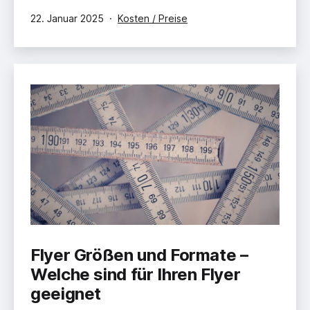
Veröffentlicht
Kategorisiert
22. Januar 2025
Kosten / Preise
am
als
Flyer Größen und Formate –
Welche sind für Ihren Flyer
geeignet