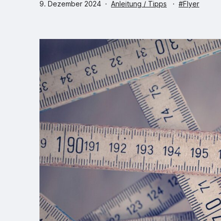
Veröffentlicht
Kategorisiert
Verschlagwo
9. Dezember 2024
Anleitung / Tipps
Flyer
am
als
mit